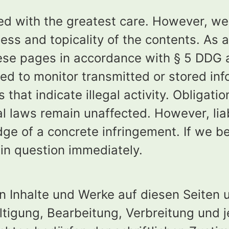
ed with the greatest care. However, w
ness and topicality of the contents. As 
hese pages in accordance with § 5 DDG 
ed to monitor transmitted or stored inf
 that indicate illegal activity. Obligati
 laws remain unaffected. However, liabil
dge of a concrete infringement. If we 
 in question immediately.
ten Inhalte und Werke auf diesen Seiten
ltigung, Bearbeitung, Verbreitung und 